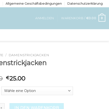
n
Allgemeine Geschäftsbedingungen
Datenschutzerklärung
0
ANMELDEN
WARENKORB /
€
0.00
TE
/
DAMENSTRICKJACKEN
nstrickjacken
0
25.00
€
ickjacken Menge
IN DEN WARENKORB