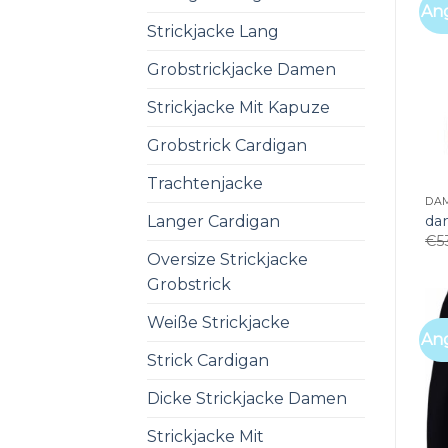
An
Strickjacke Lang
Grobstrickjacke Damen
Strickjacke Mit Kapuze
Grobstrick Cardigan
Trachtenjacke
DA
Langer Cardigan
da
€
5
Oversize Strickjacke
Grobstrick
Weiße Strickjacke
An
Strick Cardigan
Dicke Strickjacke Damen
Strickjacke Mit