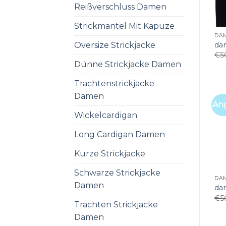
Reißverschluss Damen
Strickmantel Mit Kapuze
DA
Oversize Strickjacke
da
€
5
Dünne Strickjacke Damen
Trachtenstrickjacke
Damen
An
Wickelcardigan
Long Cardigan Damen
Kurze Strickjacke
Schwarze Strickjacke
DA
Damen
da
€
5
Trachten Strickjacke
Damen