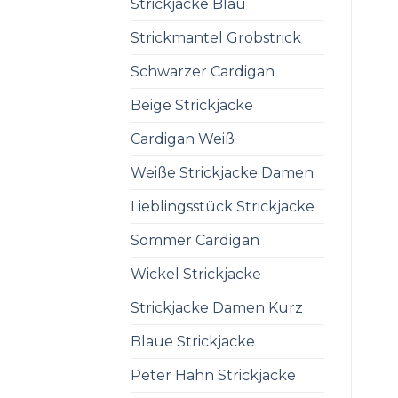
Strickjacke Blau
Strickmantel Grobstrick
Schwarzer Cardigan
Beige Strickjacke
Cardigan Weiß
Weiße Strickjacke Damen
Lieblingsstück Strickjacke
Sommer Cardigan
Wickel Strickjacke
Strickjacke Damen Kurz
Blaue Strickjacke
Peter Hahn Strickjacke