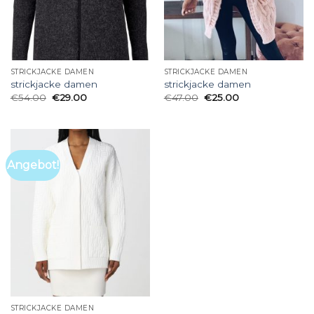
STRICKJACKE DAMEN
STRICKJACKE DAMEN
strickjacke damen
strickjacke damen
€
54.00
€
29.00
€
47.00
€
25.00
Angebot!
STRICKJACKE DAMEN