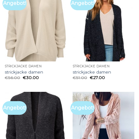
Angebot!
Angebot!
STRICKJACKE DAMEN
STRICKJACKE DAMEN
strickjacke damen
strickjacke damen
€
56.00
€
30.00
€
51.00
€
27.00
Angebot!
Angebot!