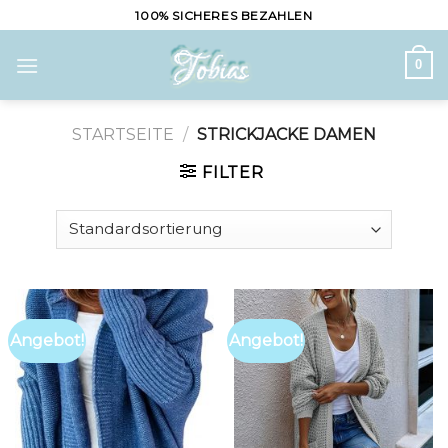
Skip
100% SICHERES BEZAHLEN
to
content
0
STARTSEITE
/
STRICKJACKE DAMEN
FILTER
Angebot!
Angebot!