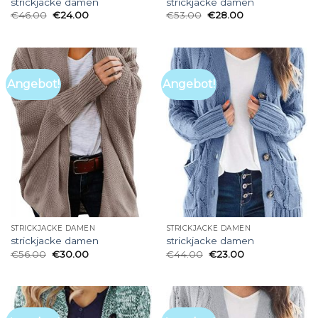
strickjacke damen
strickjacke damen
€
46.00
€
24.00
€
53.00
€
28.00
Angebot!
Angebot!
STRICKJACKE DAMEN
STRICKJACKE DAMEN
strickjacke damen
strickjacke damen
€
56.00
€
30.00
€
44.00
€
23.00