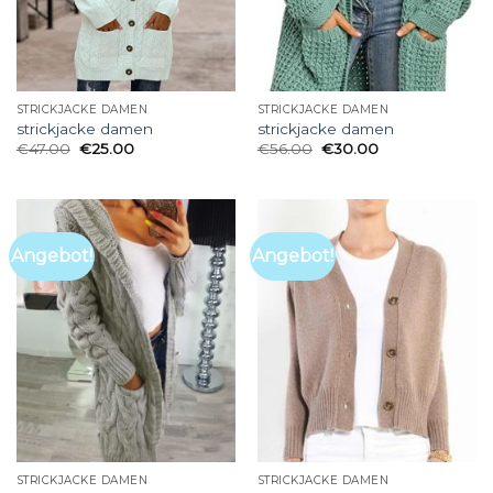
STRICKJACKE DAMEN
STRICKJACKE DAMEN
strickjacke damen
strickjacke damen
€
47.00
€
25.00
€
56.00
€
30.00
Angebot!
Angebot!
STRICKJACKE DAMEN
STRICKJACKE DAMEN