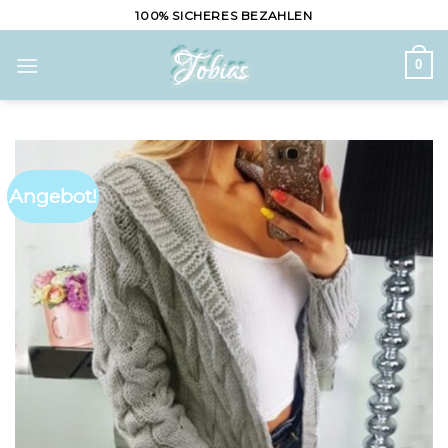
Skip
100% SICHERES BEZAHLEN
to
content
0
Angebot!