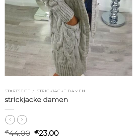
STARTSEITE
/
STRICKJACKE DAMEN
strickjacke damen
44.00
23.00
€
€