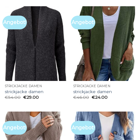
Angebot!
Angebot!
STRICKJACKE DAMEN
STRICKJACKE DAMEN
strickjacke damen
strickjacke damen
€
54.00
€
29.00
€
46.00
€
24.00
Angebot!
Angebot!