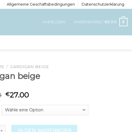
n
Allgemeine Geschäftsbedingungen
Datenschutzerklärung
0
ANMELDEN
WARENKORB /
€
0.00
TE
/
CARDIGAN BEIGE
igan beige
0
27.00
€
 beige Menge
IN DEN WARENKORB