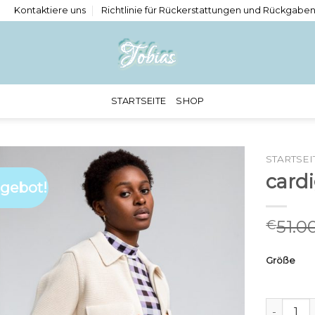
Kontaktiere uns
Richtlinie für Rückerstattungen und Rückgabe
STARTSEITE
SHOP
STARTSEI
card
gebot!
51.0
€
Größe
cardigan