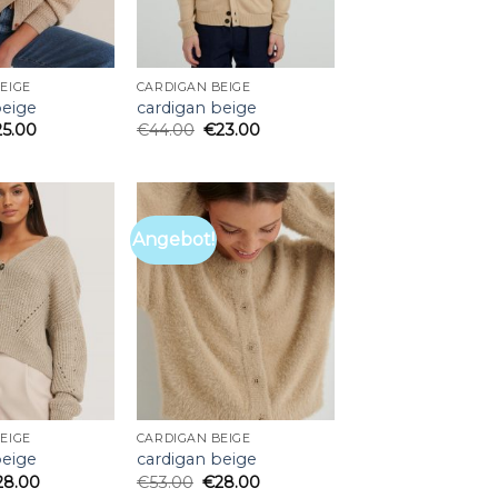
EIGE
CARDIGAN BEIGE
beige
cardigan beige
25.00
€
44.00
€
23.00
Angebot!
EIGE
CARDIGAN BEIGE
beige
cardigan beige
28.00
€
53.00
€
28.00