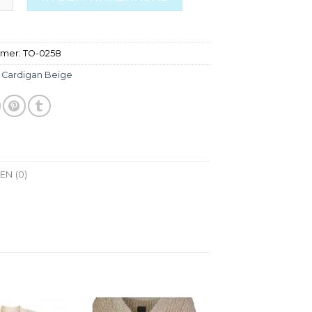
mmer:
TO-0258
:
Cardigan Beige
N (0)