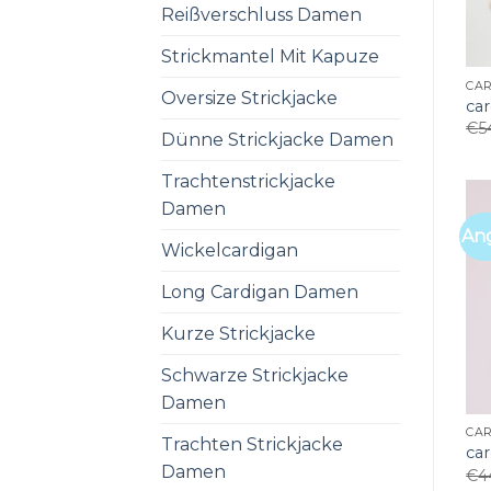
Reißverschluss Damen
Strickmantel Mit Kapuze
CAR
Oversize Strickjacke
ca
€
5
Dünne Strickjacke Damen
Trachtenstrickjacke
Damen
An
Wickelcardigan
Long Cardigan Damen
Kurze Strickjacke
Schwarze Strickjacke
Damen
CAR
Trachten Strickjacke
ca
Damen
€
4