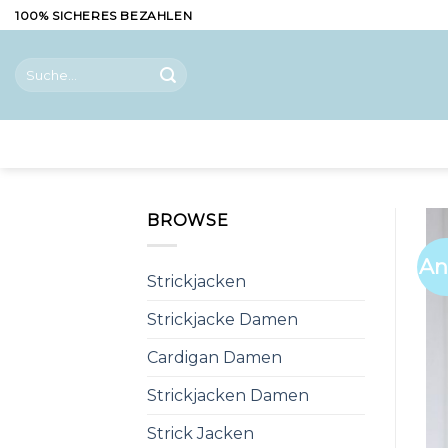
Skip
100% SICHERES BEZAHLEN
to
content
Suche
nach:
BROWSE
An
Strickjacken
Strickjacke Damen
Cardigan Damen
Strickjacken Damen
Strick Jacken