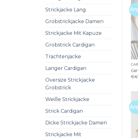
An
Strickjacke Lang
Grobstrickjacke Damen
Strickjacke Mit Kapuze
Grobstrick Cardigan
Trachtenjacke
CAR
Langer Cardigan
ca
€
4
Oversize Strickjacke
Grobstrick
Weiße Strickjacke
An
Strick Cardigan
Dicke Strickjacke Damen
Strickjacke Mit