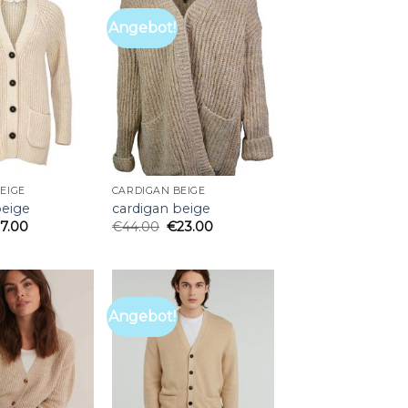
Angebot!
EIGE
CARDIGAN BEIGE
beige
cardigan beige
27.00
€
44.00
€
23.00
Angebot!