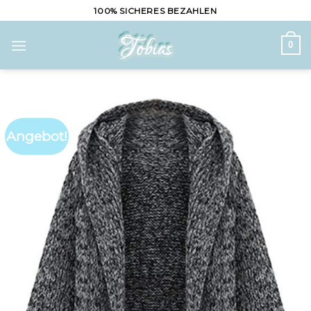
Skip
100% SICHERES BEZAHLEN
to
content
0
Angebot!