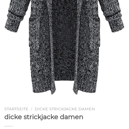
STARTSEITE
/
DICKE STRICKJACKE DAMEN
dicke strickjacke damen