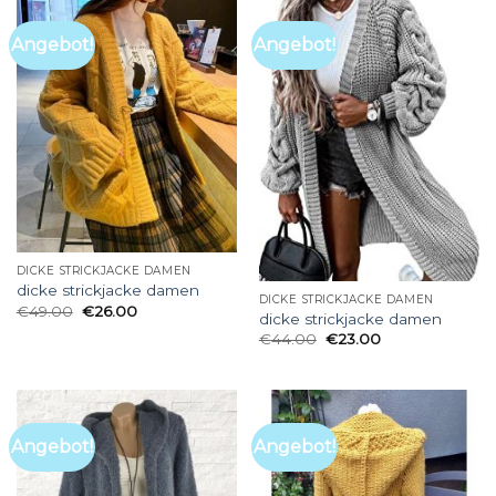
Angebot!
Angebot!
DICKE STRICKJACKE DAMEN
dicke strickjacke damen
DICKE STRICKJACKE DAMEN
€
49.00
€
26.00
dicke strickjacke damen
€
44.00
€
23.00
Angebot!
Angebot!