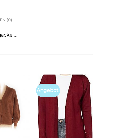
N (0)
jacke …
Angebot!