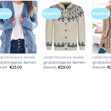
gebot!
Angebot!
Angebot!
OBSTRICKJACKE DAMEN
GROBSTRICKJACKE DAMEN
GROBSTRIC
obstrickjacke damen
grobstrickjacke damen
grobstric
4.00
€
23.00
€
54.00
€
29.00
€
46.00
€