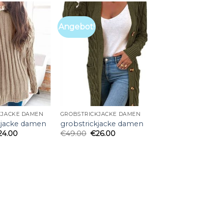
Angebot!
KJACKE DAMEN
GROBSTRICKJACKE DAMEN
kjacke damen
grobstrickjacke damen
24.00
€
49.00
€
26.00