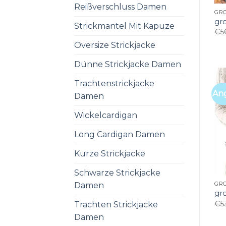
Reißverschluss Damen
GR
gr
Strickmantel Mit Kapuze
€
5
Oversize Strickjacke
Dünne Strickjacke Damen
Trachtenstrickjacke
An
Damen
Wickelcardigan
Long Cardigan Damen
Kurze Strickjacke
Schwarze Strickjacke
Damen
GR
gr
€
5
Trachten Strickjacke
Damen