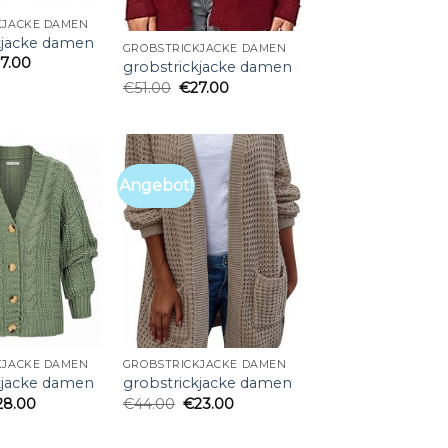
KJACKE DAMEN
kjacke damen
GROBSTRICKJACKE DAMEN
27.00
grobstrickjacke damen
€
51.00
€
27.00
Angebot!
KJACKE DAMEN
GROBSTRICKJACKE DAMEN
kjacke damen
grobstrickjacke damen
28.00
€
44.00
€
23.00