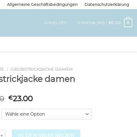
n
Allgemeine Geschäftsbedingungen
Datenschutzerklärung
0
ANMELDEN
WARENKORB /
€
0.00
TE
/
GROBSTRICKJACKE DAMEN
strickjacke damen
00
23.00
€
ckjacke damen Menge
IN DEN WARENKORB