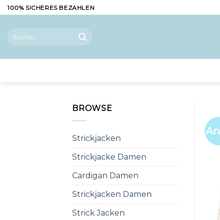
Skip
100% SICHERES BEZAHLEN
to
content
Suche
nach:
BROWSE
An
Strickjacken
Strickjacke Damen
Cardigan Damen
Strickjacken Damen
Strick Jacken