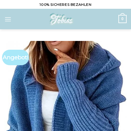
Skip
100% SICHERES BEZAHLEN
to
content
0
Angebot!