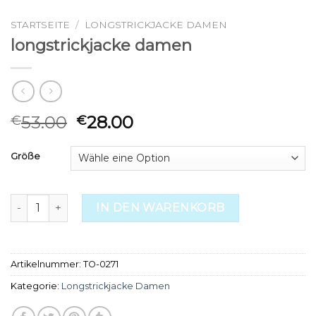
STARTSEITE
/
LONGSTRICKJACKE DAMEN
longstrickjacke damen
53.00
28.00
€
€
Größe
longstrickjacke damen Menge
IN DEN WARENKORB
Artikelnummer:
TO-0271
Kategorie:
Longstrickjacke Damen