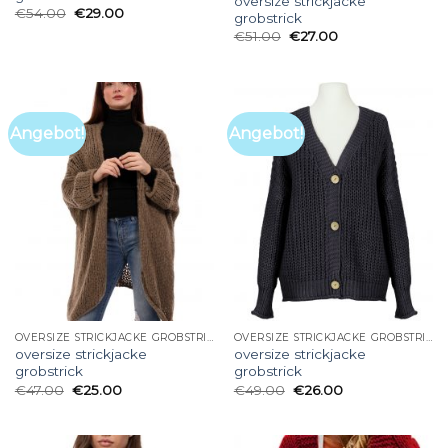
oversize strickjacke
€
54.00
€
29.00
grobstrick
€
51.00
€
27.00
Angebot!
Angebot!
OVERSIZE STRICKJACKE GROBSTRICK
OVERSIZE STRICKJACKE GROBSTRICK
oversize strickjacke
oversize strickjacke
grobstrick
grobstrick
€
47.00
€
25.00
€
49.00
€
26.00