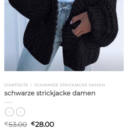
STARTSEITE
/
SCHWARZE STRICKJACKE DAMEN
schwarze strickjacke damen
53.00
28.00
€
€