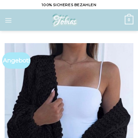
Skip
100% SICHERES BEZAHLEN
to
content
0
Angebot!