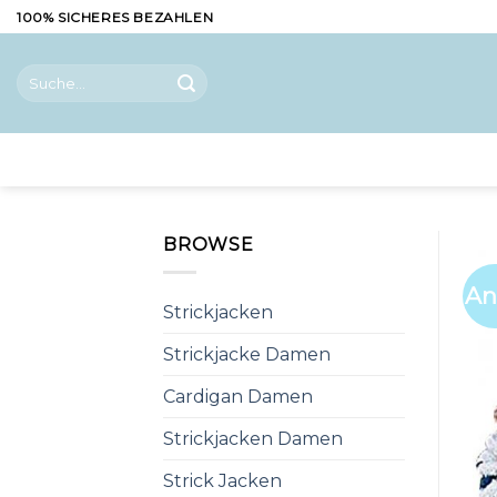
Skip
100% SICHERES BEZAHLEN
to
content
Suche
nach:
BROWSE
An
Strickjacken
Strickjacke Damen
Cardigan Damen
Strickjacken Damen
Strick Jacken