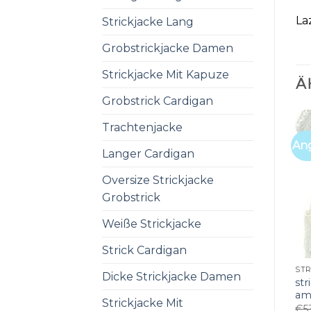
La
Strickjacke Lang
Grobstrickjacke Damen
Strickjacke Mit Kapuze
Ä
Grobstrick Cardigan
Trachtenjacke
An
Langer Cardigan
Oversize Strickjacke
Grobstrick
Weiße Strickjacke
Strick Cardigan
Dicke Strickjacke Damen
st
am
Strickjacke Mit
€
5