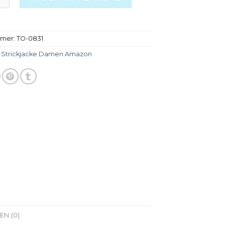
mmer:
TO-0831
:
Strickjacke Damen Amazon
N (0)