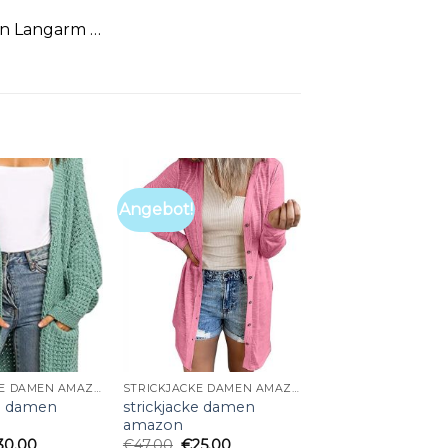
an Langarm …
Angebot!
STRICKJACKE DAMEN AMAZON
STRICKJACKE DAMEN AMAZON
ke damen
strickjacke damen
amazon
30.00
€
47.00
€
25.00