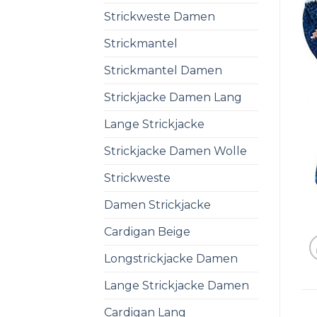
Strickweste Damen
Strickmantel
Strickmantel Damen
Strickjacke Damen Lang
Lange Strickjacke
Strickjacke Damen Wolle
Strickweste
Damen Strickjacke
Cardigan Beige
Longstrickjacke Damen
Lange Strickjacke Damen
Cardigan Lang