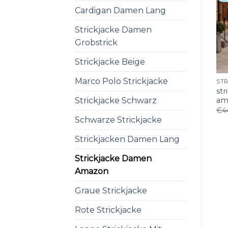
Cardigan Damen Lang
Strickjacke Damen
Grobstrick
Strickjacke Beige
Marco Polo Strickjacke
st
am
Strickjacke Schwarz
€
4
Schwarze Strickjacke
Strickjacken Damen Lang
Strickjacke Damen
Amazon
Graue Strickjacke
Rote Strickjacke