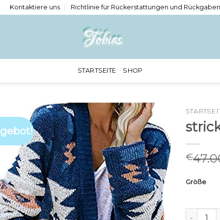
Kontaktiere uns
Richtlinie für Rückerstattungen und Rückgabe
STARTSEITE
SHOP
STARTSEI
stri
gebot!
47.0
€
Größe
strickja