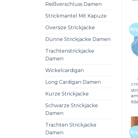
Reißverschluss Damen
Strickmantel Mit Kapuze
Oversize Strickjacke
An
Dünne Strickjacke Damen
Trachtenstrickjacke
Damen
Wickelcardigan
Long Cardigan Damen
st
Kurze Strickjacke
am
€
5
Schwarze Strickjacke
Damen
Trachten Strickjacke
An
Damen