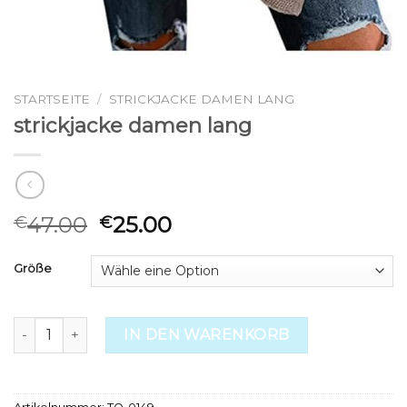
STARTSEITE
/
STRICKJACKE DAMEN LANG
strickjacke damen lang
47.00
25.00
€
€
Größe
strickjacke damen lang Menge
IN DEN WARENKORB