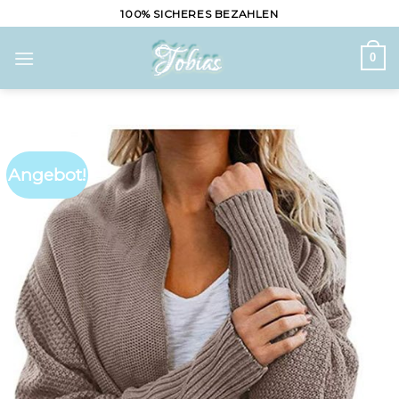
Skip
100% SICHERES BEZAHLEN
to
content
0
Angebot!