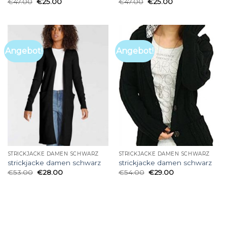
€
47.00
€
25.00
€
47.00
€
25.00
Angebot!
Angebot!
STRICKJACKE DAMEN SCHWARZ
STRICKJACKE DAMEN SCHWARZ
strickjacke damen schwarz
strickjacke damen schwarz
€
53.00
€
28.00
€
54.00
€
29.00