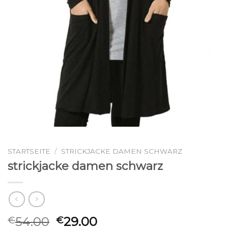
STARTSEITE
/
STRICKJACKE DAMEN SCHWARZ
strickjacke damen schwarz
54.00
29.00
€
€