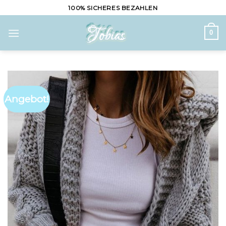
Skip
100% SICHERES BEZAHLEN
to
content
0
Angebot!