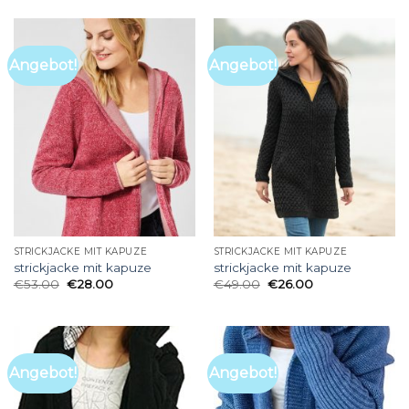
Angebot!
Angebot!
STRICKJACKE MIT KAPUZE
STRICKJACKE MIT KAPUZE
strickjacke mit kapuze
strickjacke mit kapuze
€
53.00
€
28.00
€
49.00
€
26.00
Angebot!
Angebot!