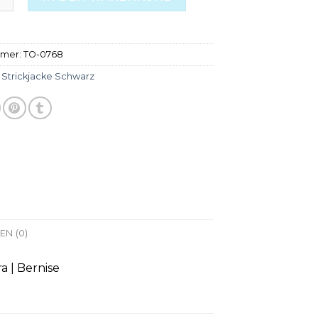
mmer:
TO-0768
:
Strickjacke Schwarz
N (0)
 | Bernise