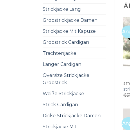
Ä
Strickjacke Lang
Grobstrickjacke Damen
Strickjacke Mit Kapuze
An
Grobstrick Cardigan
Trachtenjacke
Langer Cardigan
Oversize Strickjacke
Grobstrick
ST
str
Weiße Strickjacke
€
5
Strick Cardigan
Dicke Strickjacke Damen
An
Strickjacke Mit