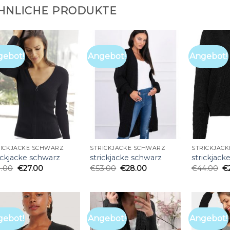
HNLICHE PRODUKTE
gebot!
Angebot!
Angebot!
RICKJACKE SCHWARZ
STRICKJACKE SCHWARZ
STRICKJAC
ickjacke schwarz
strickjacke schwarz
strickjack
1.00
€
27.00
€
53.00
€
28.00
€
44.00
€
gebot!
Angebot!
Angebot!