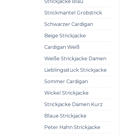
Strickjacke Blau
Strickmantel Grobstrick
Schwarzer Cardigan
Beige Strickjacke
Cardigan Weiß
Weiße Strickjacke Damen
Lieblingsstück Strickjacke
Sommer Cardigan
Wickel Strickjacke
Strickjacke Damen Kurz
Blaue Strickjacke
Peter Hahn Strickjacke