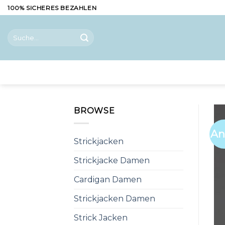
Skip
100% SICHERES BEZAHLEN
to
content
Suche
nach:
BROWSE
An
Strickjacken
Strickjacke Damen
Cardigan Damen
Strickjacken Damen
Strick Jacken