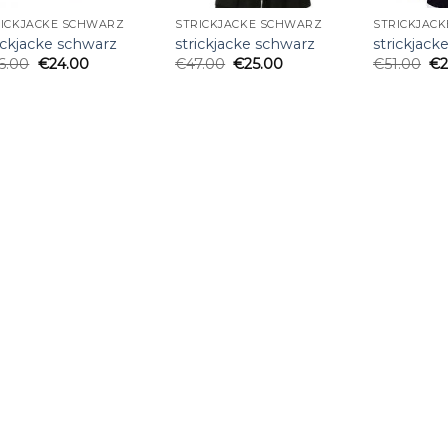
RICKJACKE SCHWARZ
STRICKJACKE SCHWARZ
STRICKJAC
ickjacke schwarz
strickjacke schwarz
strickjack
6.00
€
24.00
€
47.00
€
25.00
€
51.00
€