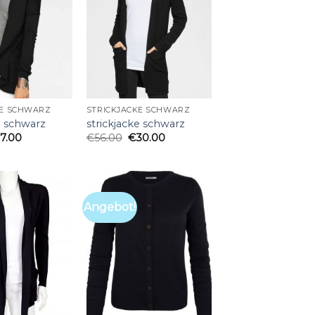
KE SCHWARZ
STRICKJACKE SCHWARZ
e schwarz
strickjacke schwarz
27.00
€
56.00
€
30.00
Angebot!