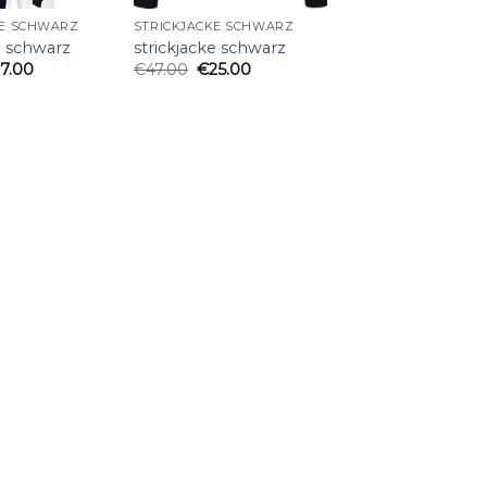
KE SCHWARZ
STRICKJACKE SCHWARZ
e schwarz
strickjacke schwarz
27.00
€
47.00
€
25.00