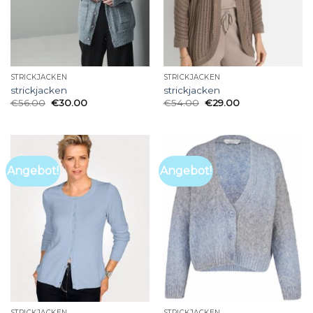
STRICKJACKEN
STRICKJACKEN
strickjacken
strickjacken
€
56.00
€
30.00
€
54.00
€
29.00
Angebot!
Angebot!
STRICKJACKEN
STRICKJACKEN