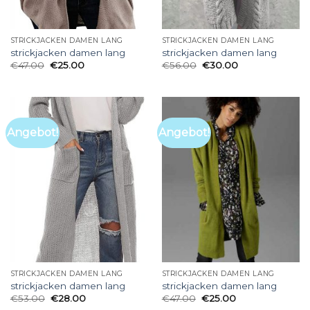
STRICKJACKEN DAMEN LANG
STRICKJACKEN DAMEN LANG
strickjacken damen lang
strickjacken damen lang
€
47.00
€
25.00
€
56.00
€
30.00
Angebot!
Angebot!
STRICKJACKEN DAMEN LANG
STRICKJACKEN DAMEN LANG
strickjacken damen lang
strickjacken damen lang
€
53.00
€
28.00
€
47.00
€
25.00