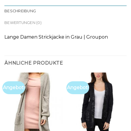
BESCHREIBUNG
BEWERTUNGEN (0)
Lange Damen Strickjacke in Grau | Groupon
ÄHNLICHE PRODUKTE
Angebot!
Angebot!