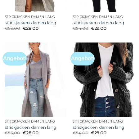
STRICKJACKEN DAMEN LANG
STRICKJACKEN DAMEN LANG
strickjacken damen lang
strickjacken damen lang
€
53.00
€
28.00
€
54.00
€
29.00
Angebot!
Angebot!
STRICKJACKEN DAMEN LANG
STRICKJACKEN DAMEN LANG
strickjacken damen lang
strickjacken damen lang
€
53.00
€
28.00
€
54.00
€
29.00