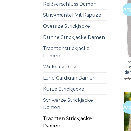
Reißverschluss Damen
An
Strickmantel Mit Kapuze
Oversize Strickjacke
Dünne Strickjacke Damen
Trachtenstrickjacke
Damen
Wickelcardigan
tra
da
Long Cardigan Damen
€
4
Kurze Strickjacke
Schwarze Strickjacke
An
Damen
Trachten Strickjacke
Damen