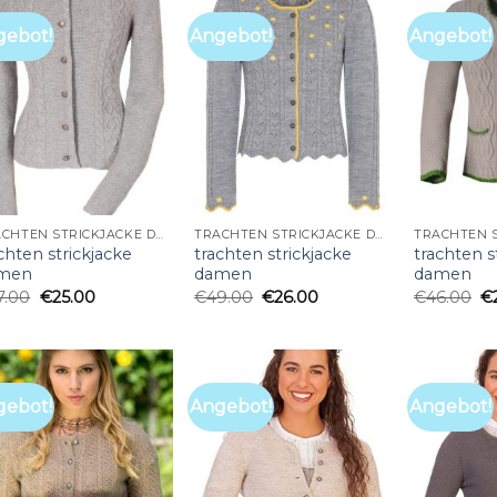
gebot!
Angebot!
Angebot!
TRACHTEN STRICKJACKE DAMEN
TRACHTEN STRICKJACKE DAMEN
chten strickjacke
trachten strickjacke
trachten s
men
damen
damen
7.00
€
25.00
€
49.00
€
26.00
€
46.00
€
gebot!
Angebot!
Angebot!