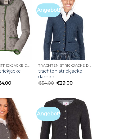
Angebot!
TRACHTEN STRICKJACKE DAMEN
TRACHTEN STRICKJACKE DAMEN
trickjacke
trachten strickjacke
damen
24.00
€
54.00
€
29.00
Angebot!