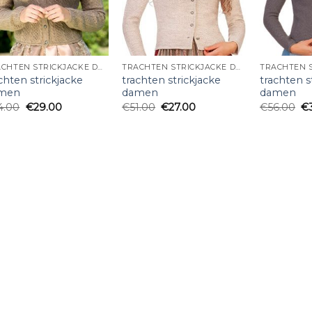
TRACHTEN STRICKJACKE DAMEN
TRACHTEN STRICKJACKE DAMEN
chten strickjacke
trachten strickjacke
trachten s
men
damen
damen
4.00
€
29.00
€
51.00
€
27.00
€
56.00
€