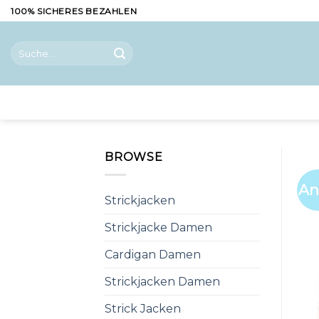
Skip
100% SICHERES BEZAHLEN
to
content
Suche
nach:
BROWSE
An
Strickjacken
Strickjacke Damen
Cardigan Damen
Strickjacken Damen
Strick Jacken