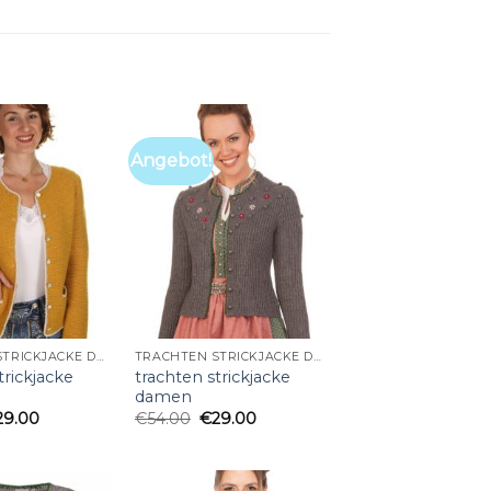
Angebot!
TRACHTEN STRICKJACKE DAMEN
TRACHTEN STRICKJACKE DAMEN
trickjacke
trachten strickjacke
damen
29.00
€
54.00
€
29.00