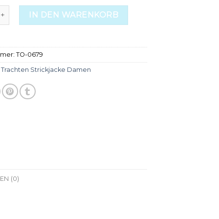
 strickjacke damen Menge
IN DEN WARENKORB
mmer:
TO-0679
:
Trachten Strickjacke Damen
N (0)