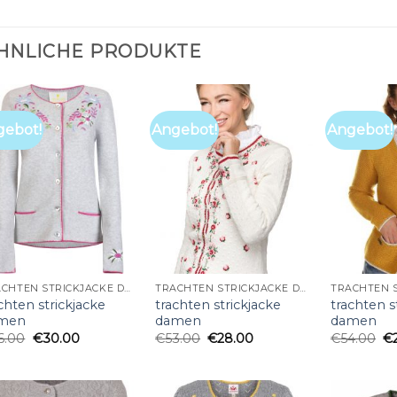
HNLICHE PRODUKTE
gebot!
Angebot!
Angebot!
TRACHTEN STRICKJACKE DAMEN
TRACHTEN STRICKJACKE DAMEN
chten strickjacke
trachten strickjacke
trachten s
men
damen
damen
6.00
€
30.00
€
53.00
€
28.00
€
54.00
€