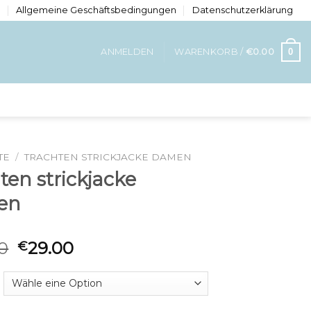
n
Allgemeine Geschäftsbedingungen
Datenschutzerklärung
0
ANMELDEN
WARENKORB /
€
0.00
TE
/
TRACHTEN STRICKJACKE DAMEN
ten strickjacke
en
0
29.00
€