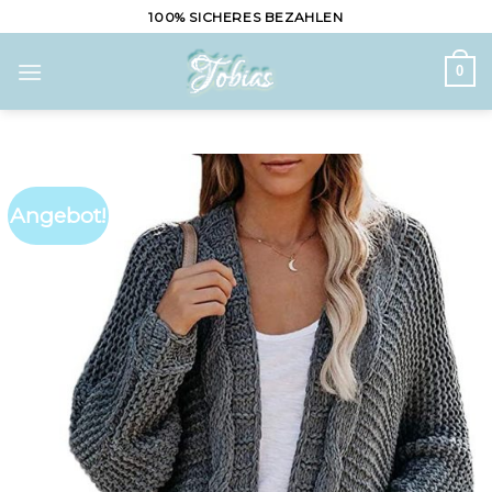
Skip
100% SICHERES BEZAHLEN
to
content
0
Angebot!