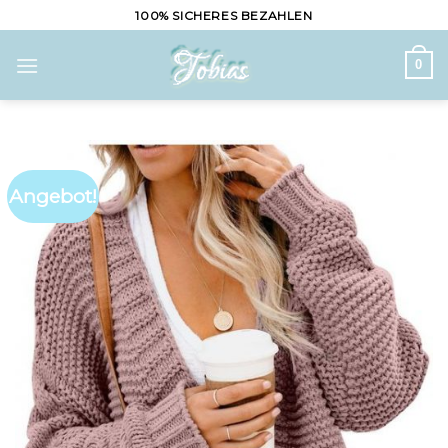
Skip
100% SICHERES BEZAHLEN
to
content
0
Angebot!