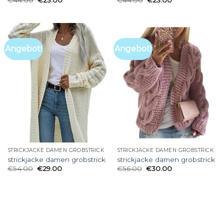
€
44.00
€
23.00
€
44.00
€
23.00
Angebot!
Angebot!
STRICKJACKE DAMEN GROBSTRICK
STRICKJACKE DAMEN GROBSTRICK
strickjacke damen grobstrick
strickjacke damen grobstrick
€
54.00
€
29.00
€
56.00
€
30.00