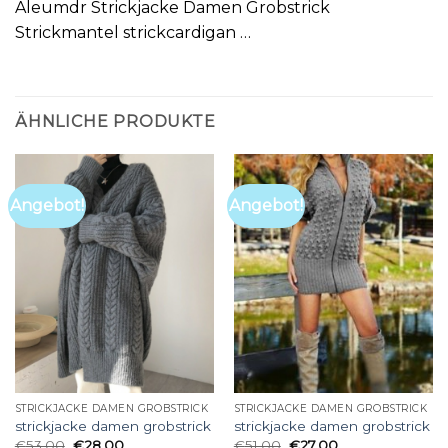
Aleumdr Strickjacke Damen Grobstrick
Strickmantel strickcardigan …
ÄHNLICHE PRODUKTE
Angebot!
Angebot!
STRICKJACKE DAMEN GROBSTRICK
STRICKJACKE DAMEN GROBSTRICK
strickjacke damen grobstrick
strickjacke damen grobstrick
€
53.00
€
28.00
€
51.00
€
27.00