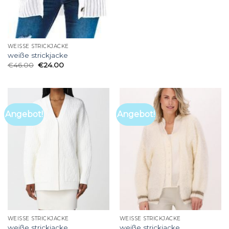
WEISSE STRICKJACKE
weiße strickjacke
€
46.00
€
24.00
Angebot!
Angebot!
WEISSE STRICKJACKE
WEISSE STRICKJACKE
weiße strickjacke
weiße strickjacke