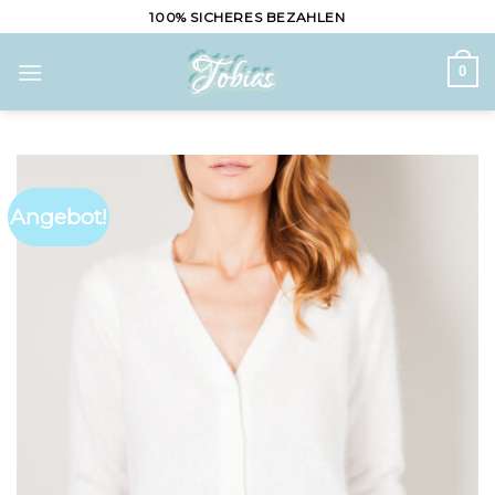
Skip
100% SICHERES BEZAHLEN
to
content
0
Angebot!