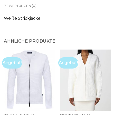
BEWERTUNGEN (0)
Weiße Strickjacke
ÄHNLICHE PRODUKTE
Angebot!
Angebot!
WEISSE STRICKJACKE
WEISSE STRICKJACKE